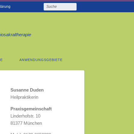
lärung
iosakraltherapie
IE
ANWENDUNGSGEBIETE
Susanne Duden
Heilpraktikerin
Praxisgemeinschaft
Linderhofstr. 10
81377 München