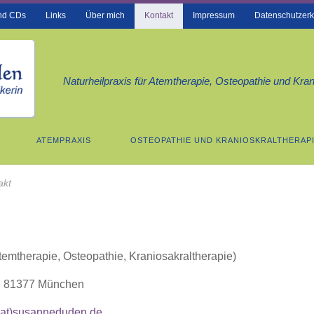
und CDs
Links
Über mich
Kontakt
Impressum
Datenschutzerk
Naturheilpraxis für Atemtherapie, Osteopathie und Kran
ATEMPRAXIS
OSTEOPATHIE UND KRANIOSKRALTHERAP
akt
Atemtherapie, Osteopathie, Kraniosakraltherapie)
0, 81377 München
(at)susanneduden.de