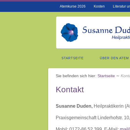
Atemkurse 2026
Kosten
Literatur 
STARTSEITE
ÜBER DEN ATEM
Sie befinden sich hier:
Startseite
∼
Kont
Kontakt
Susanne Duden,
Heilpraktikerin (
Praxisgemeinschaft Linderhofstr. 1
Mobil: 0172-86 52 399, E-Mail:
mail