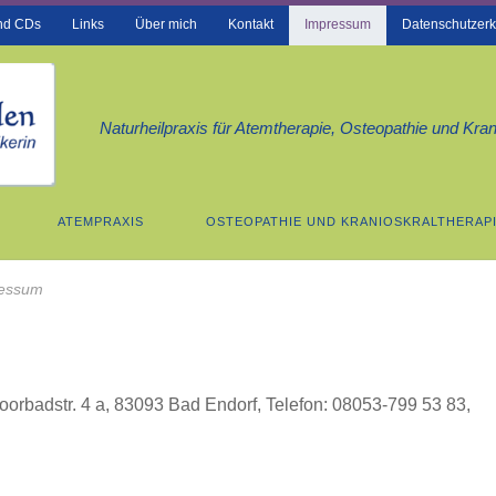
und CDs
Links
Über mich
Kontakt
Impressum
Datenschutzerk
Naturheilpraxis für Atemtherapie, Osteopathie und Kran
ATEMPRAXIS
OSTEOPATHIE UND KRANIOSKRALTHERAP
essum
Moorbadstr. 4 a, 83093 Bad Endorf, Telefon: 08053-799 53 83,