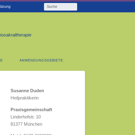
lärung
iosakraltherapie
IE
ANWENDUNGSGEBIETE
Susanne Duden
Heilpraktikerin
Praxisgemeinschaft
Linderhofstr. 10
81377 München